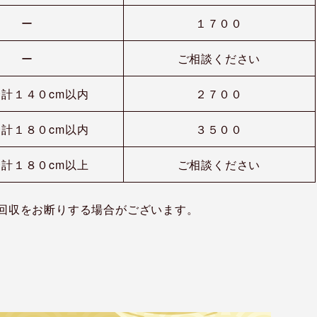
ー
１７００
ー
ご相談ください
計１４０cm以内
２７００
計１８０cm以内
３５００
計１８０cm以上
ご相談ください
回収をお断りする場合がございます。