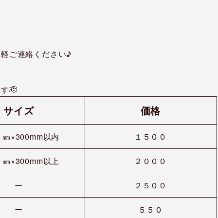
軽ご連絡ください♪
す🫡
サイズ
価格
㎜×300mm以内
１５００
㎜×300mm以上
２０００
ー
２５００
ー
５５０